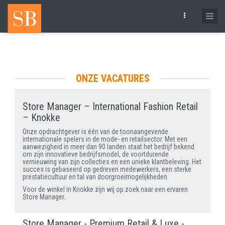
Skip
to
main
content
ONZE VACATURES
Store Manager – International Fashion Retail
– Knokke
Onze opdrachtgever is één van de toonaangevende
internationale spelers in de mode- en retailsector. Met een
aanwezigheid in meer dan 90 landen staat het bedrijf bekend
om zijn innovatieve bedrijfsmodel, de voortdurende
vernieuwing van zijn collecties en een unieke klantbeleving. Het
succes is gebaseerd op gedreven medewerkers, een sterke
prestatiecultuur en tal van doorgroeimogelijkheden.
Voor de winkel in Knokke zijn wij op zoek naar een ervaren
Store Manager.
Store Manager - Premium Retail & Luxe -